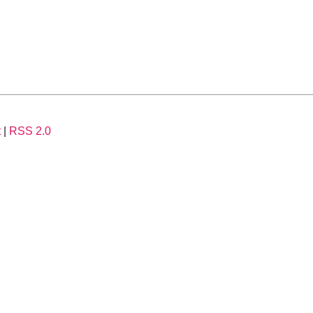
t
|
RSS 2.0