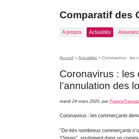
Comparatif des 
A propos
Actualités
Assuranc
Accueil
>
Actualités
>
Coronavirus : les
Coronavirus : le
l’annulation des l
mardi 24 mars 2020
,
par
FranceTransac
Coronavirus : les commerçants dema
"De très nombreux commerçants n’on
15mars", soulignent dans un commu