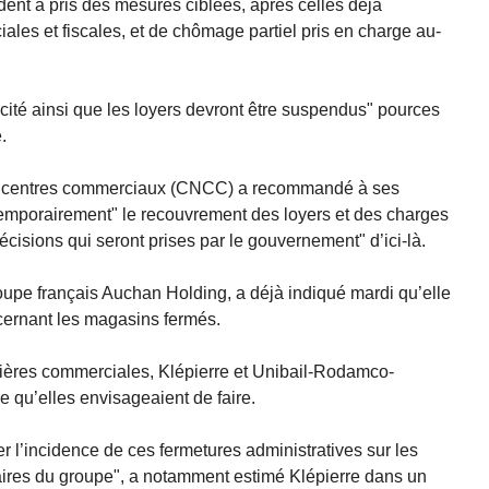
ident a pris des mesures ciblées, après celles déjà
les et fiscales, et de chômage partiel pris en charge au-
ricité ainsi que les loyers devront être suspendus" pources
.
des centres commerciaux (CNCC) a recommandé à ses
temporairement" le recouvrement des loyers et des charges
décisions qui seront prises par le gouvernement" d’ici-là.
roupe français Auchan Holding, a déjà indiqué mardi qu’elle
cernant les magasins fermés.
cières commerciales, Klépierre et Unibail-Rodamco-
 qu’elles envisageaient de faire.
uer l’incidence de ces fermetures administratives sur les
taires du groupe", a notamment estimé Klépierre dans un