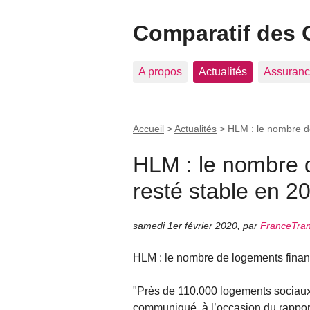
Comparatif des 
A propos
Actualités
Assuranc
Accueil
>
Actualités
>
HLM : le nombre d
HLM : le nombre 
resté stable en 2
samedi 1er février 2020
,
par
FranceTran
HLM : le nombre de logements finan
"Près de 110.000 logements sociaux
communiqué, à l’occasion du rapport