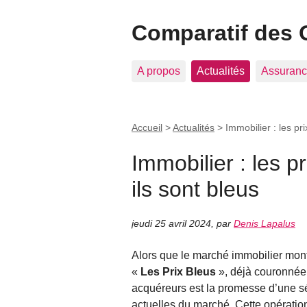
Comparatif des 
A propos
Actualités
Assuranc
Accueil
>
Actualités
>
Immobilier : les pr
Immobilier : les p
ils sont bleus
jeudi 25 avril 2024
,
par
Denis Lapalus
Alors que le marché immobilier mont
«
Les Prix Bleus
», déjà couronnée 
acquéreurs est la promesse d’une sé
actuelles du marché. Cette opération