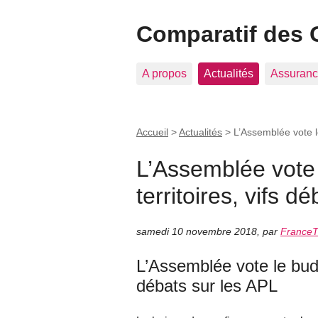
Comparatif des 
A propos
Actualités
Assuranc
Accueil
>
Actualités
>
L’Assemblée vote l
L’Assemblée vote
territoires, vifs d
samedi 10 novembre 2018
,
par
FranceT
L’Assemblée vote le budg
débats sur les APL