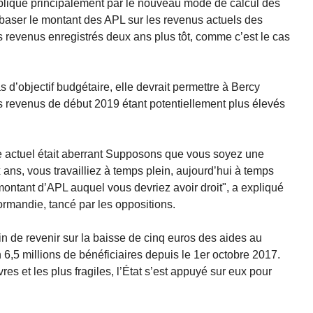
plique principalement par le nouveau mode de calcul des
aser le montant des APL sur les revenus actuels des
es revenus enregistrés deux ans plus tôt, comme c’est le cas
as d’objectif budgétaire, elle devrait permettre à Bercy
es revenus de début 2019 étant potentiellement plus élevés
e actuel était aberrant Supposons que vous soyez une
ans, vous travailliez à temps plein, aujourd’hui à temps
 montant d’APL auquel vous devriez avoir droit", a expliqué
rmandie, tancé par les oppositions.
in de revenir sur la baisse de cinq euros des aides au
 6,5 millions de bénéficiaires depuis le 1er octobre 2017.
res et les plus fragiles, l’État s’est appuyé sur eux pour