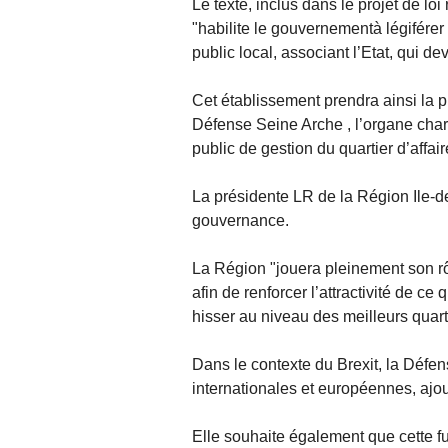
Le texte, inclus dans le projet de loi
"habilite le gouvernementà légifére
public local, associant l’Etat, qui devi
Cet établissement prendra ainsi la 
Défense Seine Arche , l’organe charg
public de gestion du quartier d’affa
La présidente LR de la Région Ile-de
gouvernance.
La Région "jouera pleinement son rôl
afin de renforcer l’attractivité de ce 
hisser au niveau des meilleurs quart
Dans le contexte du Brexit, la Défens
internationales et européennes, ajout
Elle souhaite également que cette fus