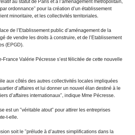
 relatif au statut de Paris et à l’aménagement métropolitain,
r par ordonnance" pour la création d’un établissement
ent minoritaire, et les collectivités territoriales.
place de l’Etablissement public d’aménagement de la
é de vendre les droits à construire, et de l’Etablissement
ires (EPGD).
-France Valérie Pécresse s’est félicitée de cette nouvelle
e aux côtés des autres collectivités locales impliquées
quartier d’affaires et lui donner un nouvel élan destiné à le
iers d’affaires internationaux", indique Mme Pécresse.
e est un "véritable atout" pour attirer les entreprises
e-t-elle.
ion soit le "prélude à d’autres simplifications dans la