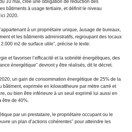
l du 10 mai, crée une obligation de réduction des
bâtiments à usage tertiaire, et définit le niveau
ici 2020.
"appartenant à un propriétaire unique, àusage de bureaux,
ent et les bâtiments administratifs, regroupant des locaux
2.000 m2 de surface utile", précise le texte.
ie et favoriser l’efficacité et la sobriété énergétiques, des
nce énergétique" devront y être réalisés, dit le décret.
ci 2020, un gain de consommation énergétique de 25% de la
 bâtiment, exprimée en kilowattheure par mètre carré et
e, ou bien être inférieure à un seuil exprimé lui aussi en
a être de 40%.
tique par un prestataire, le propriétaire occupant ou le
oeuvre un plan d’actions cohérentes" pour atteindre les