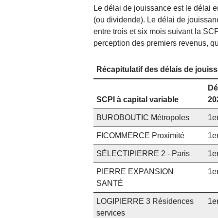
Le délai de jouissance est le délai 
(ou dividende). Le délai de jouissan
entre trois et six mois suivant la SC
perception des premiers revenus, qu
Récapitulatif des délais de jouis
Dé
SCPI à capital variable
20
BUROBOUTIC Métropoles
1e
FICOMMERCE Proximité
1e
SÉLECTIPIERRE 2 - Paris
1e
PIERRE EXPANSION
1e
SANTÉ
LOGIPIERRE 3 Résidences
1e
services