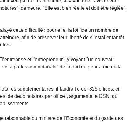
 soulevée par la Chancellerie, à savoir que l’avis devrait
otaires", demeure. "Elle est bien réelle et doit être réglée",
layé cette difficulté : pour elle, la loi fixe un nombre de
teindre, afin de préserver leur liberté de s’installer tantôt
utres.
l’entreprise et l’entrepreneur", y voyant "un nouveau
de la profession notariale" de la part du gendarme de la
taires supplémentaires, il faudrait créer 825 offices, en
 est de deux notaires par office", argumente le CSN, qui
tablissements.
age raisonnable du ministre de l’Economie et du garde des