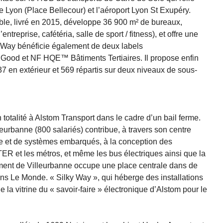
de Lyon (Place Bellecour) et l’aéroport Lyon St Exupéry.
ble, livré en 2015, développe 36 900 m² de bureaux,
entreprise, cafétéria, salle de sport / fitness), et offre une
ilky Way bénéficie également de deux labels
od et NF HQE™ Bâtiments Tertiaires. Il propose enfin
7 en extérieur et 569 répartis sur deux niveaux de sous-
totalité à Alstom Transport dans le cadre d’un bail ferme.
leurbanne (800 salariés) contribue, à travers son centre
ue et de systèmes embarqués, à la conception des
ER et les métros, et même les bus électriques ainsi que la
sement de Villeurbanne occupe une place centrale dans de
s Le Monde. « Silky Way », qui héberge des installations
 la vitrine du « savoir-faire » électronique d’Alstom pour le