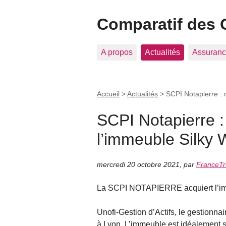
Comparatif des 
A propos
Actualités
Assuranc
Accueil
>
Actualités
>
SCPI Notapierre : 
SCPI Notapierre :
l’immeuble Silky
mercredi 20 octobre 2021
,
par
FranceTr
La SCPI NOTAPIERRE acquiert l’im
Unofi-Gestion d’Actifs, le gestionn
à Lyon. L’immeuble est idéalement si