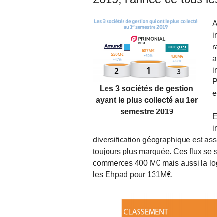
A
i
r
a
i
P
Les 3 sociétés de gestion
e
ayant le plus collecté au 1er
semestre 2019
E
i
diversification géographique est ass
toujours plus marquée. Ces flux se s
commerces 400 M€ mais aussi la logi
les Ehpad pour 131M€.