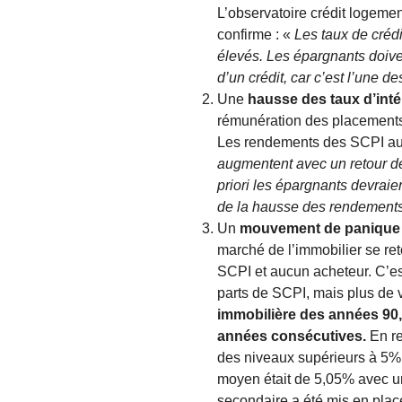
L’observatoire crédit logemen
confirme : «
Les taux de créd
élevés. Les épargnants doiven
d’un crédit, car c’est l’une d
Une
hausse des taux d’inté
rémunération des placements 
Les rendements des SCPI au
augmentent avec un retour de 
priori les épargnants devraie
de la hausse des rendement
Un
mouvement de panique
marché de l’immobilier se re
SCPI et aucun acheteur. C’e
parts de SCPI, mais plus de
immobilière des années 90, 
années consécutives.
En re
des niveaux supérieurs à 5% 
moyen était de 5,05% avec une
secondaire a été mis en place