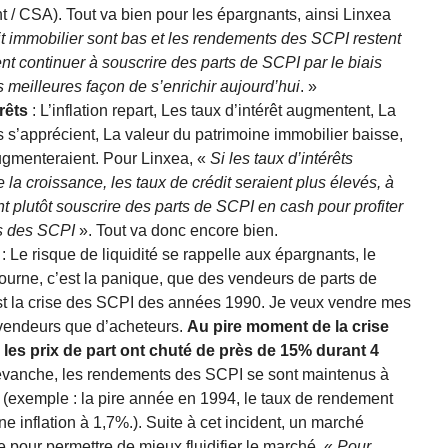
t / CSA). Tout va bien pour les épargnants, ainsi Linxea
it immobilier sont bas et les rendements des SCPI restent
t continuer à souscrire des parts de SCPI par le biais
es meilleures façon de s’enrichir aujourd’hui
. »
rêts
: L’inflation repart, Les taux d’intérêt augmentent, La
s’apprécient, La valeur du patrimoine immobilier baisse,
gmenteraient. Pour Linxea, «
Si les taux d’intérêts
la croissance, les taux de crédit seraient plus élevés, à
nt plutôt souscrire des parts de SCPI en cash pour profiter
s des SCPI
». Tout va donc encore bien.
: Le risque de liquidité se rappelle aux épargnants, le
tourne, c’est la panique, que des vendeurs de parts de
st la crise des SCPI des années 1990. Je veux vendre mes
 vendeurs que d’acheteurs.
Au pire moment de la crise
les prix de part ont chuté de près de 15% durant 4
vanche, les rendements des SCPI se sont maintenus à
(exemple : la pire année en 1994, le taux de rendement
 inflation à 1,7%.). Suite à cet incident, un marché
 pour permettre de mieux fluidifier le marché. «
Pour