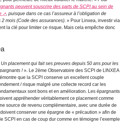
gnants peuvent souscrire des parts de SCPI au sein de
e
, puisque dans ce cas l’assureur à l’obligation de
s 2 mois (Code des assurances)
. » Pour Linxea, investir via
nt la clé pour limiter ce risque. Mais cela empêche donc
ea
«
Un placement qui fait ses preuves depuis 50 ans pour les
pargnants !
». Le 2ème Observatoire des SCPI de LINXEA
émontre que la SCPI conserve un excellent couple
endement / risque malgré une collecte record car les
ondamentaux sont bons et en amélioration. Les épargnants
oivent appréhender véritablement ce placement comme
ne source de revenu complémentaire, avec une durée de
s doivent conserver une épargne de « précaution » afin de
s de SCPI en cas de coup dur comme en témoigne l’exemple