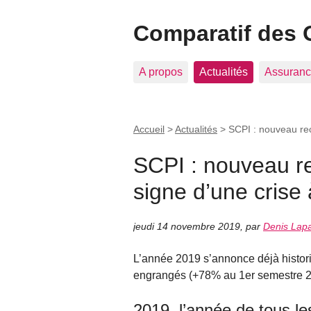
Comparatif des 
A propos
Actualités
Assuranc
Accueil
>
Actualités
>
SCPI : nouveau rec
SCPI : nouveau re
signe d’une crise 
jeudi 14 novembre 2019
,
par
Denis Lap
L’année 2019 s’annonce déjà histor
engrangés (+78% au 1er semestre 2
2019, l’année de tous l