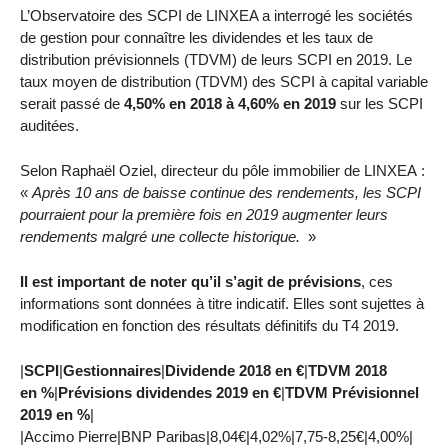
L’Observatoire des SCPI de LINXEA a interrogé les sociétés
de gestion pour connaître les dividendes et les taux de
distribution prévisionnels (TDVM) de leurs SCPI en 2019. Le
taux moyen de distribution (TDVM) des SCPI à capital variable
serait passé de
4,50% en 2018 à 4,60% en 2019
sur les SCPI
auditées.
Selon Raphaël Oziel, directeur du pôle immobilier de LINXEA :
«
Après 10 ans de baisse continue des rendements, les SCPI
pourraient pour la première fois en 2019 augmenter leurs
rendements malgré une collecte historique.
»
Il est important de noter qu’il s’agit de prévisions
, ces
informations sont données à titre indicatif. Elles sont sujettes à
modification en fonction des résultats définitifs du T4 2019.
|
SCPI
|
Gestionnaires
|
Dividende 2018 en €
|
TDVM 2018
en %
|
Prévisions dividendes 2019 en €
|
TDVM Prévisionnel
2019 en %
|
|Accimo Pierre|BNP Paribas|8,04€|4,02%|7,75-8,25€|4,00%|