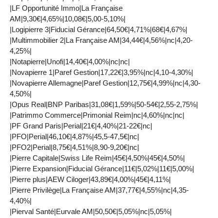
|LF Opportunité Immo|La Française
AM|9,30€|4,65%|10,08€|5,00-5,10%|
|Logipierre 3|Fiducial Gérance|64,50€|4,71%|68€|4,67%|
|Multimmobilier 2|La Française AM|34,44€|4,56%|nc|4,20-
4,25%|
|Notapierre|Unofi|14,40€|4,00%|nc|nc|
|Novapierre 1|Paref Gestion|17,22€|3,95%|nc|4,10-4,30%|
|Novapierre Allemagne|Paref Gestion|12,75€|4,99%|nc|4,30-
4,50%|
|Opus Real|BNP Paribas|31,08€|1,59%|50-54€|2,55-2,75%|
|Patrimmo Commerce|Primonial Reim|nc|4,60%|nc|nc|
|PF Grand Paris|Perial|21€|4,40%|21-22€|nc|
|PFO|Perial|46,10€|4,87%|45,5-47,5€|nc|
|PFO2|Perial|8,75€|4,51%|8,90-9,20€|nc|
|Pierre Capitale|Swiss Life Reim|45€|4,50%|45€|4,50%|
|Pierre Expansion|Fiducial Gérance|11€|5,02%|11€|5,00%|
|Pierre plus|AEW Ciloger|43,89€|4,00%|45€|4,11%|
|Pierre Privilège|La Française AM|37,77€|4,55%|nc|4,35-
4,40%|
|Pierval Santé|Eurvale AM|50,50€|5,05%|nc|5,05%|