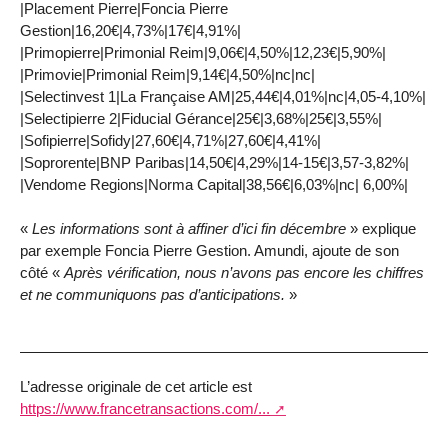
|Placement Pierre|Foncia Pierre
Gestion|16,20€|4,73%|17€|4,91%|
|Primopierre|Primonial Reim|9,06€|4,50%|12,23€|5,90%|
|Primovie|Primonial Reim|9,14€|4,50%|nc|nc|
|Selectinvest 1|La Française AM|25,44€|4,01%|nc|4,05-4,10%|
|Selectipierre 2|Fiducial Gérance|25€|3,68%|25€|3,55%|
|Sofipierre|Sofidy|27,60€|4,71%|27,60€|4,41%|
|Soprorente|BNP Paribas|14,50€|4,29%|14-15€|3,57-3,82%|
|Vendome Regions|Norma Capital|38,56€|6,03%|nc| 6,00%|
«
Les informations sont à affiner d’ici fin décembre
» explique
par exemple Foncia Pierre Gestion. Amundi, ajoute de son
côté «
Après vérification, nous n’avons pas encore les chiffres
et ne communiquons pas d’anticipations.
»
L’adresse originale de cet article est
https://www.francetransactions.com/...