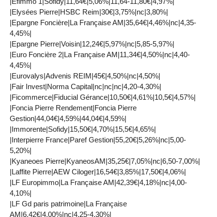
|Efimmo 1|Sofidy|11,64€|5,06%|11,64-11,80€|4,97%|
|Elysées Pierre|HSBC Reim|30€|3,75%|nc|3,80%|
|Epargne Foncière|La Française AM|35,64€|4,46%|nc|4,35-
4,45%|
|Epargne Pierre|Voisin|12,24€|5,97%|nc|5,85-5,97%|
|Euro Foncière 2|La Française AM|11,34€|4,50%|nc|4,40-
4,45%|
|Eurovalys|Advenis REIM|45€|4,50%|nc|4,50%|
|Fair Invest|Norma Capital|nc|nc|nc|4,20-4,30%|
|Ficommerce|Fiducial Gérance|10,50€|4,61%|10,5€|4,57%|
|Foncia Pierre Rendement|Foncia Pierre
Gestion|44,04€|4,59%|44,04€|4,59%|
|Immorente|Sofidy|15,50€|4,70%|15,5€|4,65%|
|Interpierre France|Paref Gestion|55,20€|5,26%|nc|5,00-
5,20%|
|Kyaneoes Pierre|KyaneosAM|35,25€|7,05%|nc|6,50-7,00%|
|Laffite Pierre|AEW Ciloger|16,54€|3,85%|17,50€|4,06%|
|LF Europimmo|La Française AM|42,39€|4,18%|nc|4,00-
4,10%|
|LF Gd paris patrimoine|La Française
AM|6,42€|4,00%|nc|4,25-4,30%|