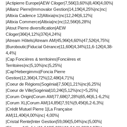
|Actipierre Europe|AEW Ciloger|7,56€|3,60%|8,40€|4,00%|
|Allianz Pierre|Immovalor Gestion|14,19€|4,25%|nc|nc|
|Altixia Cadence 12|Altixia|nc|nc|12,24€|6,12%|
|Altixia Commerce|Altixia|nc|nc|12,56€|6,28%|
|Atout Pierre diversification|AEW
Ciloger|36€|4,12%|37€|4,24%|
|Atream Hôtels|Atream AM|45,96€|4,60%|47,52€|4,75%|
|Buroboutic|Fiducial Gérance|11,60€|4,34%|11,6-12€|4,38-
4,4%|
|Cap Foncières & territoires|Foncières et
Territoires|nc|5,10%|nc|5,25%|
|Cap’Hebergimmo|Foncia Pierre
Gestion|12,36€|4,72%|12,48€|4,71%|
|Coeur de Régions|Sogénial|7,50€|1,21%|nc|6,25%|
|Coeur de Ville|Sogénial|10,24€|5,12%|nc|>5,25%|
|Corum Origin|Corum AM|77,68€|7,28%|65,4€|6,1-6,2%|
|Corum XL|Corum AM|14,85€|7,91%|9,45€|6,2-6,3%|
|Crédit Mutuel Pierre 1|La Française
AM|11,40€|4,00%|nc| 4,00%|
|Cristal Rente|Inter Gestion|59,06€|5,04%|nc|5,00%|