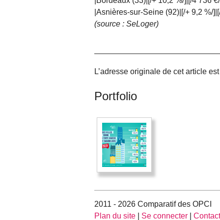
|Bordeaux (33)|[/+ 10,2 %/]|[/4 736 €/
|Asnières-sur-Seine (92)|[/+ 9,2 %/]|[
(source : SeLoger)
L’adresse originale de cet article es
Portfolio
2011 - 2026 Comparatif des OPCI
Plan du site
|
Se connecter
|
Contac