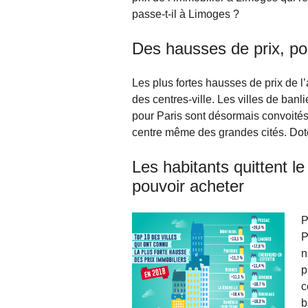
passe-t-il à Limoges ?
Des hausses de prix, po
Les plus fortes hausses de prix de l’
des centres-ville. Les villes de ban
pour Paris sont désormais convoités
centre même des grandes cités. Doté
Les habitants quittent le
pouvoir acheter
P
P
n
p
c
b