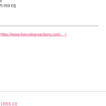
]|
/5 959 €/]|
t
https://www.francetransactions.com/...
t
|
RSS 2.0