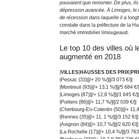
pouvaient que remonter. De plus, ils
dépression avancée. À Limoges, le 
de récession dans laquelle il a lon
constate dans la préfecture de la Ha
marché immobilier limougeaud.
Le top 10 des villes où 
augmenté en 2018
|
VILLES
|
HAUSSES DES PRIX
|
PRI
|Pessac (33)|[/+ 20 %/]|[/3 073 €/]|
|Montreuil (93)|[/+ 13,1 %/]|[/5 684 €/]
|Limoges (87)|[/+ 12,8 %/]|[/1 645 €/]|
|Poitiers (86)|[/+ 11,7 %/]|[/2 039 €/]|
|Cherbourg-En-Cotentin (50)|[/+ 11,4 
|Rennes (35)|[/+ 11, 1 %/]|[/3 152 €/]|
|Avignon (84)|[/+ 10,7 %/]|[/2 620 €/]|
|La Rochelle (17)|[/+ 10,4 %/]|[/3 763 