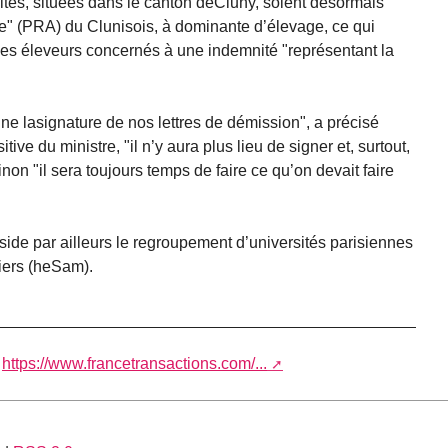
ités, situées dans le canton deCluny, soient désormais
ole" (PRA) du Clunisois, à dominante d’élevage, ce qui
é des éleveurs concernés à une indemnité "représentant la
e lasignature de nos lettres de démission", a précisé
ve du ministre, "il n’y aura plus lieu de signer et, surtout,
non "il sera toujours temps de faire ce qu’on devait faire
side par ailleurs le regroupement d’universités parisiennes
iers (heSam).
t
https://www.francetransactions.com/...