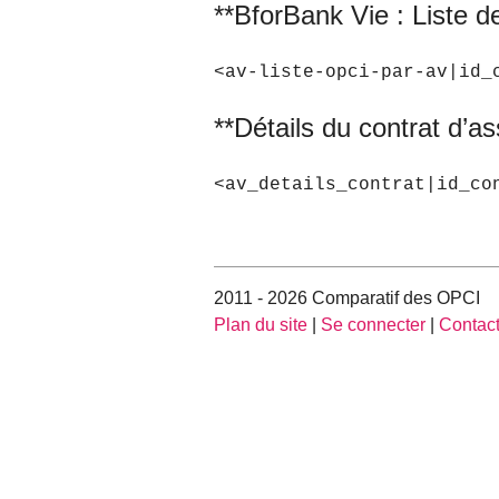
**BforBank Vie : Liste d
<av-liste-opci-par-av|id_
**Détails du contrat d’a
<av_details_contrat|id_co
2011 - 2026 Comparatif des OPCI
Plan du site
|
Se connecter
|
Contac