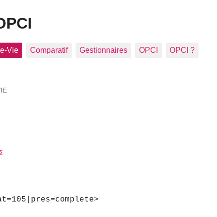
OPCI
e-Vie
Comparatif
Gestionnaires
OPCI
OPCI ?
IE
s
at=105|pres=complete>