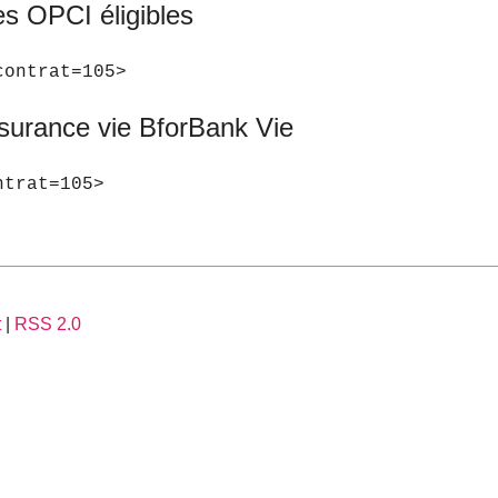
es OPCI éligibles
contrat=105>
ssurance vie BforBank Vie
ntrat=105>
t
|
RSS 2.0