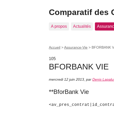
Comparatif des 
A propos
Actualités
Assuranc
Accueil
>
Assurance-Vie
>
BFORBANK V
105
BFORBANK VIE
mercredi 12 juin 2013
,
par
Denis Lapalu
**BforBank Vie
<av_pres_contrat|id_contr