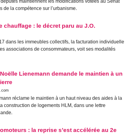
s députés maintiennent les modifications votées au Sénat
és de la compétence sur l’urbanisme.
e chauffage : le décret paru au J.O.
 dans les immeubles collectifs, la facturation individuelle
 les associations de consommateurs, voit ses modalités
e-Noëlle Lienemann demande le maintien à un
ierre
s.com
mann réclame le maintien à un haut niveau des aides à la
t la construction de logements HLM, dans une lettre
lande.
moteurs : la reprise s’est accélérée au 2e