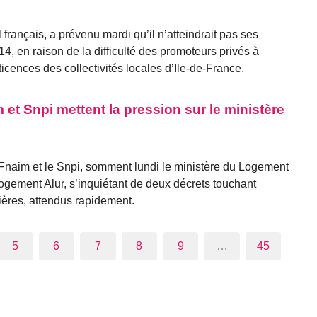
 français, a prévenu mardi qu’il n’atteindrait pas ses
4, en raison de la difficulté des promoteurs privés à
icences des collectivités locales d’Ile-de-France.
m et Snpi mettent la pression sur le ministère
a Fnaim et le Snpi, somment lundi le ministère du Logement
e logement Alur, s’inquiétant de deux décrets touchant
ières, attendus rapidement.
5
6
7
8
9
…
45