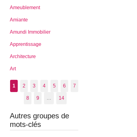
Ameublement
Amiante
Amundi Immobilier
Apprentissage
Architecture
Art
1
2
3
4
5
6
7
8
9
…
14
Autres groupes de
mots-clés