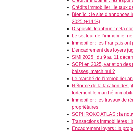
Crédit immobilier : les espoi
Crédits immobilier : le taux
Bien’ici : le site d’annonces 
2025 (+14 %)
Dispositif Jeanbrun : cela c
Le secteur de l’immobilier n
Immobilier : les Français ont
L’encadrement des loyers jug
SIMI 2025 : du 9 au 11 décem
SCPI en 2025, variation des 
baisses, match nul ?
Le marché de l’immobilier an
Réforme de la taxation des p
fortement le marché immobili
Immobilier : les travaux de 
propriétaires
SCPI IROKO ATLAS : la nou
Transactions immobilières : 
Encadrement loyers : la prop