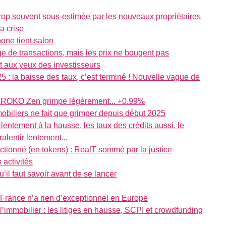
 trop souvent sous-estimée par les nouveaux propriétaires
a crise
one tient salon
e de transactions, mais les prix ne bougent pas
êt aux yeux des investisseurs
5 : la baisse des taux, c’est terminé ! Nouvelle vague de
PI IROKO Zen grimpe légèrement... +0.99%
mmobiliers ne fait que grimper depuis début 2025
t lentement à la hausse, les taux des crédits aussi, le
lentir lentement...
actionné (en tokens) : RealT sommé par la justice
activités
u’il faut savoir avant de se lancer
rance n’a rien d’exceptionnel en Europe
immobilier : les litiges en hausse, SCPI et crowdfunding