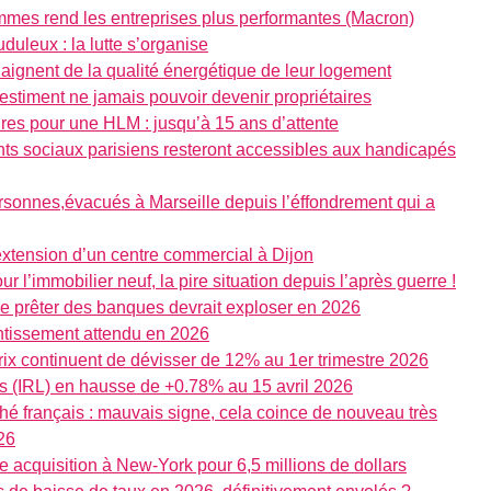
mmes rend les entreprises plus performantes (Macron)
uleux : la lutte s’organise
laignent de la qualité énergétique de leur logement
estiment ne jamais pouvoir devenir propriétaires
res pour une HLM : jusqu’à 15 ans d’attente
 sociaux parisiens resteront accessibles aux handicapés
sonnes,évacués à Marseille depuis l’éffondrement qui a
extension d’un centre commercial à Dijon
ur l’immobilier neuf, la pire situation depuis l’après guerre !
 de prêter des banques devrait exploser en 2026
ntissement attendu en 2026
prix continuent de dévisser de 12% au 1er trimestre 2026
rs (IRL) en hausse de +0.78% au 15 avril 2026
ché français : mauvais signe, cela coince de nouveau très
26
cquisition à New-York pour 6,5 millions de dollars