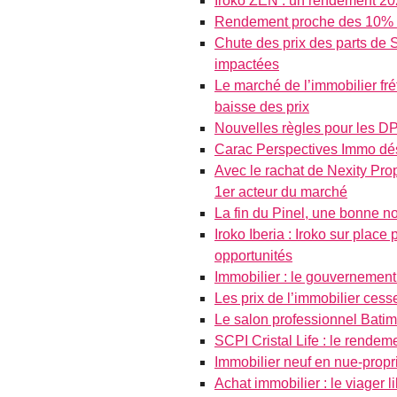
Iroko ZEN : un rendement 2
Rendement proche des 10% e
Chute des prix des parts de 
impactées
Le marché de l’immobilier fré
baisse des prix
Nouvelles règles pour les DP
Carac Perspectives Immo dé
Avec le rachat de Nexity Pro
1er acteur du marché
La fin du Pinel, une bonne n
Iroko Iberia : Iroko sur place
opportunités
Immobilier : le gouvernement
Les prix de l’immobilier cess
Le salon professionnel Batima
SCPI Cristal Life : le rende
Immobilier neuf en nue-propri
Achat immobilier : le viager l