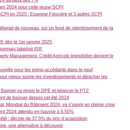
024 au-delà des 7%
n 2024 pour cette jeune SCPI
SCPI en 2025 : Epargne Foncière et 3 autres SCPI
tillerait de nouveau, sur un fond de ralentissement de la
E dès le 1er janvier 2025
sormais labelisé ISR
perty Management, Crédit Agricole Immobilier devient le
ouvelle pour les primo-accédants dans le neuf
 pour mieux suivre les investissements et dénicher les
 Barnier va revoir le DPE et relancer le PTZ
ent de baisser depuis cet été 2024
t, Mondial du Bâtiment 2024, va s’ouvrir en pleine crise
ment 2024 attendu en hausse à 6.50%
été : décote de 37,5% du prix d’acquisition
ibre, une alternative à découvrir