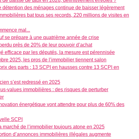
rs de baisse de taux en 2026, définitivement envolés ?
 de détention des ménages continue de baisser légèrement
immobilières bat tous ses records, 220 millions de visites en
ommence mal...
euf se prépare à une quatrième année de crise
 perdu près de 20% de leur pouvoir d’achat
é efficace par les députés, la mesure est pérennisée
bre 2025, les pros de l’immobilier tiennent salon
prix des parts : 13 SCPI en hausses contre 13 SCPI en
cien s’est redressé en 2025
lus-values immobilières : des risques de perturber
er
rénovation énergétique vont attendre pour plus de 60% des
velle SCPI
la marché de l’immobilier toujours atone en 2025
ortion d’annonces immobilières illégales augmente