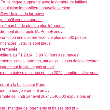
FA, le risque augmente avec le nombre de faillites
’acquisition immobilière, nouvelle version
res : la folie du far-ouest
ique qu’il vous manquait !
e démarche de plus en plus fréquente
ondrement des projets MaPrimeRénov
 promotion immobilière, licencie plus de 500 postes
nt encore juste, ils sont bleus
s terminée
biliers au T1 2024 : 3.99 % (hors assurances)
gements, caves, garages, parkings... : vous devez déclarer
taire sur le site impots.gouv.fr
ion de la baisse des taux en juin 2024, combien allez-vous
èrent à la baisse sur Paris
rien ne bouge vraiment en avril
vernale ce lundi 1er avril 2024, 140.000 expulsions en
gne : manque de logements et baisse des prix