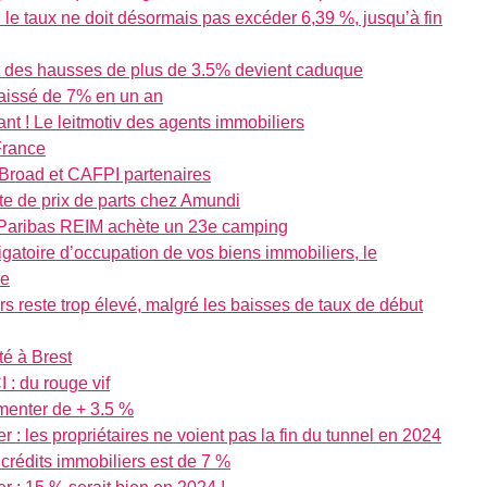
: le taux ne doit désormais pas excéder 6,39 %, jusqu’à fin
nt des hausses de plus de 3.5% devient caduque
 baissé de 7% en un an
nt ! Le leitmotiv des agents immobiliers
France
 Broad et CAFPI partenaires
te de prix de parts chez Amundi
NP Paribas REIM achète un 23e camping
igatoire d’occupation de vos biens immobiliers, le
ce
rs reste trop élevé, malgré les baisses de taux de début
té à Brest
: du rouge vif
enter de + 3.5 %
r : les propriétaires ne voient pas la fin du tunnel en 2024
rédits immobiliers est de 7 %