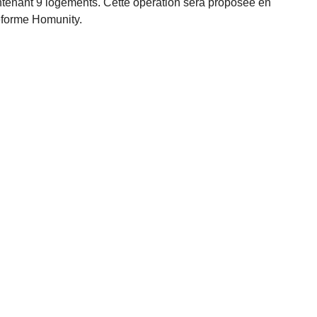
ntenant 9 logements. Cette opération sera proposée en
eforme Homunity.